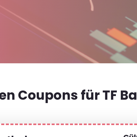
t
len Coupons für TF B