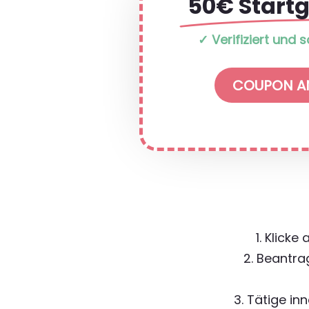
50€ Start
✓ Verifiziert und 
COUPON A
1. Klick
2. Beantra
3. Tätige i