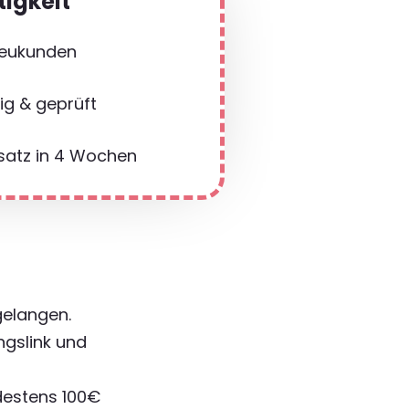
tigkeit
eukunden
ig & geprüft
atz in 4 Wochen
gelangen.
ngslink und
destens 100€