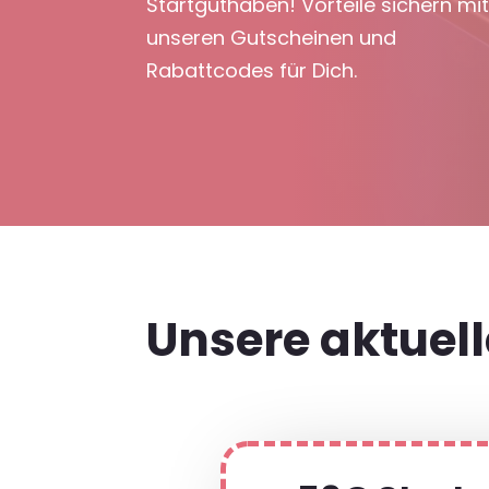
Startguthaben! Vorteile sichern mi
unseren Gutscheinen und
Rabattcodes für Dich.
Unsere aktuel