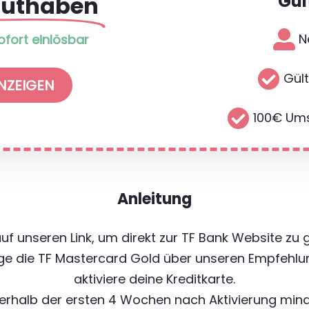
Gül
guthaben

N
sofort einlösbar

Gült
NZEIGEN

100€ Ums
Anleitung
e auf unseren Link, um direkt zur TF Bank Website zu 
ge die TF Mastercard Gold über unseren Empfehlu
aktiviere deine Kreditkarte.
nnerhalb der ersten 4 Wochen nach Aktivierung min